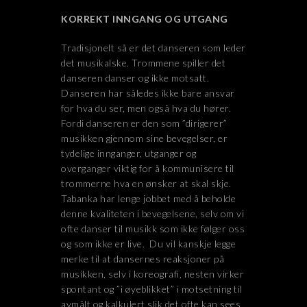
KORREKT INNGANG OG UTGANG
Tradisjonelt så er det danseren som leder
det musikalske. Trommene spiller det
danseren danser og ikke motsatt.
Danseren har således ikke bare ansvar
for hva du ser, men også hva du hører.
Fordi danseren er den som ”dirigerer”
musikken gjennom sine bevegelser, er
tydelige innganger, utganger og
overganger viktig for å kommunisere til
trommerne hva en ønsker at skal skje.
Tabanka har lenge jobbet med å beholde
denne kvaliteten i bevegelsene, selv om vi
ofte danser til musikk som ikke følger oss
og som ikke er live. Du vil kanskje legge
merke til at dansernes reaksjoner på
musikken, selv i koreografi, nesten virker
spontant og ”i øyeblikket” i motsetning til
avmålt og kalkulert slik det ofte kan sees