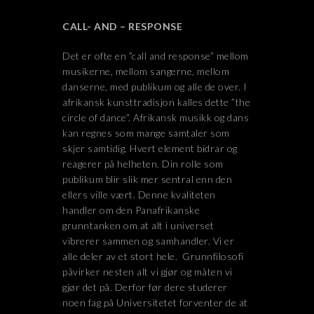
CALL- AND – RESPONSE
Det er ofte en ”call and response” mellom
musikerne, mellom sangerne, mellom
danserne, med publikum og alle de over. I
afrikansk kunsttradisjon kalles dette ”the
circle of dance”. Afrikansk musikk og dans
kan regnes som mange samtaler som
skjer samtidig. Hvert element bidrar og
reagerer på helheten. Din rolle som
publikum blir slik mer sentral enn den
ellers ville vært. Denne kvaliteten
handler om den Panafrikanske
grunntanken om at alt i universet
vibrerer sammen og samhandler. Vi er
alle deler av et stort hele. Grunnfilosofi
påvirker nesten alt vi gjør og måten vi
gjør det på. Derfor før dere studerer
noen fag på Universitetet forventer de at