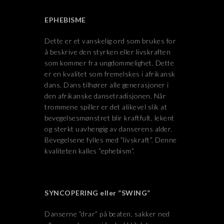
EPHEBISME
Dette er et vanskelig ord som brukes for
å beskrive den styrken eller livskraften
som kommer fra ungdommelighet. Dette
er en kvalitet som fremelskes i afrikansk
dans. Dans tilhører alle generasjoner i
den afrikanske dansetradisjonen. Når
trommene spiller er det alikevel slik at
bevegelsesmønstret blir kraftfult, lekent
og sterkt uavhengig av danserens alder.
Bevegelsene fylles med ”livskraft”. Denne
kvaliteten kalles ”ephebism”.
SYNCOPERING eller ”SWING”
Danserne ”drar” på beaten, sakker ned