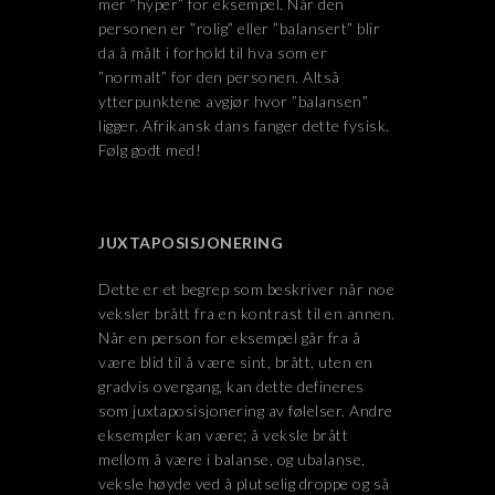
mer ”hyper” for eksempel. Når den
personen er ”rolig” eller ”balansert” blir
da å målt i forhold til hva som er
”normalt” for den personen. Altså
ytterpunktene avgjør hvor ”balansen”
ligger. Afrikansk dans fanger dette fysisk.
Følg godt med!
JUXTAPOSISJONERING
Dette er et begrep som beskriver når noe
veksler brått fra en kontrast til en annen.
Når en person for eksempel går fra å
være blid til å være sint, brått, uten en
gradvis overgang, kan dette defineres
som juxtaposisjonering av følelser. Andre
eksempler kan være; å veksle brått
mellom å være i balanse, og ubalanse,
veksle høyde ved å plutselig droppe og så