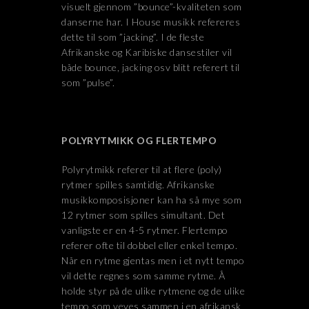
visuelt gjennom ”bounce”-kvaliteten som
danserne har. I House musikk refereres
dette til som ”jacking”. I de fleste
Afrikanske og Karibiske dansestiler vil
både bounce, jacking osv blitt referert til
som ”pulse”.
POLYRYTMIKK OG FLERTEMPO
Polyrytmikk referer til at flere (poly)
rytmer spilles samtidig. Afrikanske
musikkomposisjoner kan ha så mye som
12 rytmer som spilles simultant. Det
vanligste er en 4-5 rytmer. Flertempo
referer ofte til dobbel eller enkel tempo.
Når en rytme gjentas men i et nytt tempo
vil dette regnes som samme rytme. Å
holde styr på de ulike rytmene og de ulike
tempo som veves sammen i en afrikansk