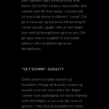
eller speeder opp i forhold til det man
hører. De treffer rytmen, men treffer ikke
samme takt likt hver gang. I Jazzmusikk
vil man kalle denne kvaliteten ”swing”. Det
gir en levende og dynamisk tilnærming til
rytme og takt, og gjør ofte at man følger
mer med på bevegelsene og dras inn. Det
gir også større mulighet til å formidle
følelser eller kvaliteter gjennom
bevegelsene.
”GET DOWN”- QUALITY
Dette beskriver både dansen og
musikken. Mange afrikanske rytmer og
musikk som har sine røtter her følger
samme type oppbygging. En skarp stigning
som etterfølges av en svak dal, som så
gjentas. I Hip Hop eksemplifiseres dette