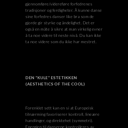
gjennomføre/videreføre forfedrenes
tradisjoner og ferdigheter. Å kunne danse
sine forfedres danser like bra som de
gjorde gir styrke og åndelighet. Det er
også en måte å sikre at man virkelig evner
å ta noe videre til neste nivå. Du kan ikke
ta noe videre som du ikke har mestret.
DEN ”KULE” ESTETIKKEN
(AESTHETICS OF THE COOL)
Forenklet sett kan en si at Europeisk
tilnærming favoriserer kontroll, lineære
handlinger, og direktehet (symmetri).
Energien til danserne kontrolleres av